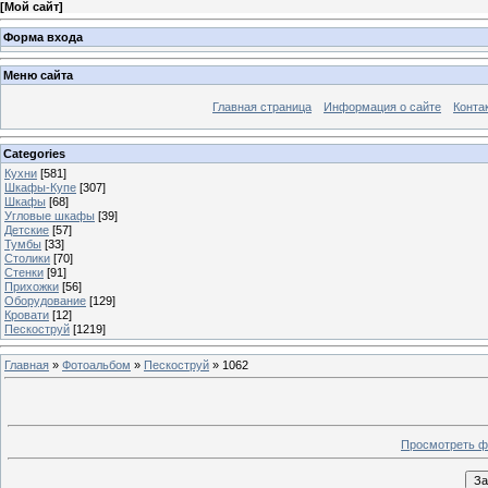
[
Мой сайт
]
Форма входа
Меню сайта
Главная страница
Информация о сайте
Конта
Categories
Кухни
[581]
Шкафы-Купе
[307]
Шкафы
[68]
Угловые шкафы
[39]
Детские
[57]
Тумбы
[33]
Столики
[70]
Стенки
[91]
Прихожки
[56]
Оборудование
[129]
Кровати
[12]
Пескоструй
[1219]
Главная
»
Фотоальбом
»
Пескоструй
» 1062
Просмотреть ф