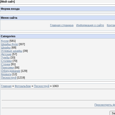
[
Мой сайт
]
Форма входа
Меню сайта
Главная страница
Информация о сайте
Конта
Categories
Кухни
[581]
Шкафы-Купе
[307]
Шкафы
[68]
Угловые шкафы
[39]
Детские
[57]
Тумбы
[33]
Столики
[70]
Стенки
[91]
Прихожки
[56]
Оборудование
[129]
Кровати
[12]
Пескоструй
[1219]
Главная
»
Фотоальбом
»
Пескоструй
» 1063
Просмотреть ф