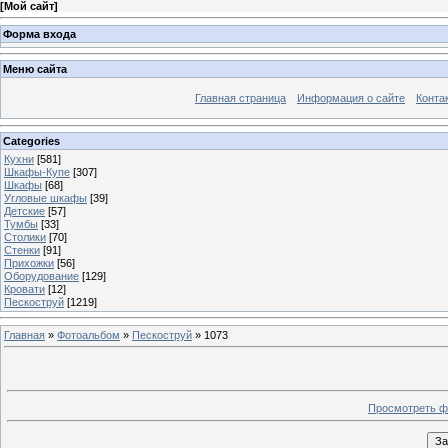
[
Мой сайт
]
Форма входа
Меню сайта
Главная страница
Информация о сайте
Конта
Categories
Кухни
[581]
Шкафы-Купе
[307]
Шкафы
[68]
Угловые шкафы
[39]
Детские
[57]
Тумбы
[33]
Столики
[70]
Стенки
[91]
Прихожки
[56]
Оборудование
[129]
Кровати
[12]
Пескоструй
[1219]
Главная
»
Фотоальбом
»
Пескоструй
» 1073
Просмотреть ф