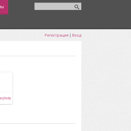
мы
Регистрация
|
Вход
0
ере
erjAnte