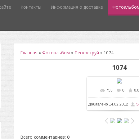
сайте
Контакты
Информация о доставке
Фотоальбо
Главная
»
Фотоальбом
»
Пескоструй
» 1074
1074
753
0
0.
В реальном разм
Добавлено
14.02.2012
S
496x732
/ 66.3Kb
Всего комментариев
:
0