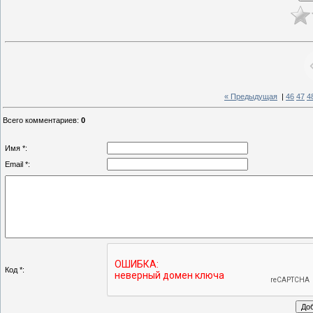
« Предыдущая
|
46
47
4
Всего комментариев
:
0
Имя *:
Email *:
Код *: