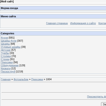
[
Мой сайт
]
Форма входа
Меню сайта
Главная страница
Информация о сайте
Конта
Categories
Кухни
[581]
Шкафы-Купе
[307]
Шкафы
[68]
Угловые шкафы
[39]
Детские
[57]
Тумбы
[33]
Столики
[70]
Стенки
[91]
Прихожки
[56]
Оборудование
[129]
Кровати
[12]
Пескоструй
[1219]
Главная
»
Фотоальбом
»
Прихожки
» 1004
Просмотреть ф