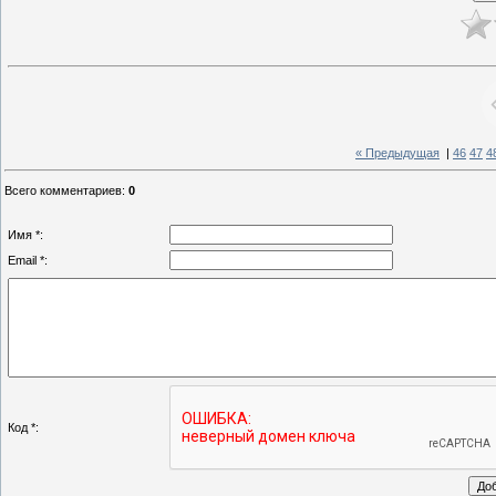
« Предыдущая
|
46
47
4
Всего комментариев
:
0
Имя *:
Email *:
Код *: