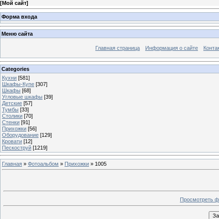
[
Мой сайт
]
Форма входа
Меню сайта
Главная страница
Информация о сайте
Конта
Categories
Кухни
[581]
Шкафы-Купе
[307]
Шкафы
[68]
Угловые шкафы
[39]
Детские
[57]
Тумбы
[33]
Столики
[70]
Стенки
[91]
Прихожки
[56]
Оборудование
[129]
Кровати
[12]
Пескоструй
[1219]
Главная
»
Фотоальбом
»
Прихожки
» 1005
Просмотреть ф