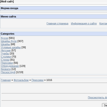
[
Мой сайт
]
Форма входа
Меню сайта
Главная страница
Информация о сайте
Конта
Categories
Кухни
[581]
Шкафы-Купе
[307]
Шкафы
[68]
Угловые шкафы
[39]
Детские
[57]
Тумбы
[33]
Столики
[70]
Стенки
[91]
Прихожки
[56]
Оборудование
[129]
Кровати
[12]
Пескоструй
[1219]
Главная
»
Фотоальбом
»
Прихожки
» 1016
Просмотреть ф