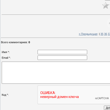
« Предыдущая
|
35
36
3
Всего комментариев
:
0
Имя *:
Email *:
Код *: