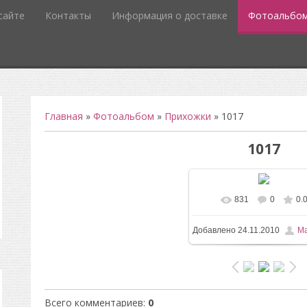
сайте
Контакты
Информация о доставке
Фотоальбо
Главная
»
Фотоальбом
»
Прихожки
» 1017
1017
831
0
0.
В реальном размере
3
Добавлено
24.11.2010
Ma
/ 55.9Kb
Всего комментариев
:
0