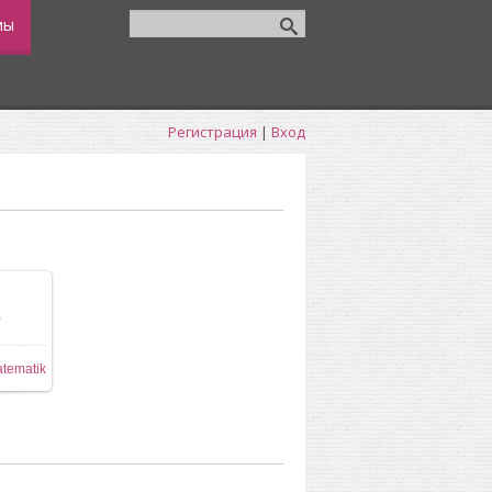
мы
Регистрация
|
Вход
0
84x512
tematik