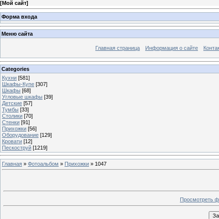
[
Мой сайт
]
Форма входа
Меню сайта
Главная страница
Информация о сайте
Конта
Categories
Кухни
[581]
Шкафы-Купе
[307]
Шкафы
[68]
Угловые шкафы
[39]
Детские
[57]
Тумбы
[33]
Столики
[70]
Стенки
[91]
Прихожки
[56]
Оборудование
[129]
Кровати
[12]
Пескоструй
[1219]
Главная
»
Фотоальбом
»
Прихожки
» 1047
Просмотреть ф