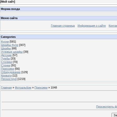
[
Мой сайт
]
Форма входа
Меню сайта
Главная страница
Информация о сайте
Конта
Categories
Кухни
[581]
Шкафы-Купе
[307]
Шкафы
[68]
Угловые шкафы
[39]
Детские
[57]
Тумбы
[33]
Столики
[70]
Стенки
[91]
Прихожки
[56]
Оборудование
[129]
Кровати
[12]
Пескоструй
[1219]
Главная
»
Фотоальбом
»
Прихожки
» 1048
Просмотреть ф