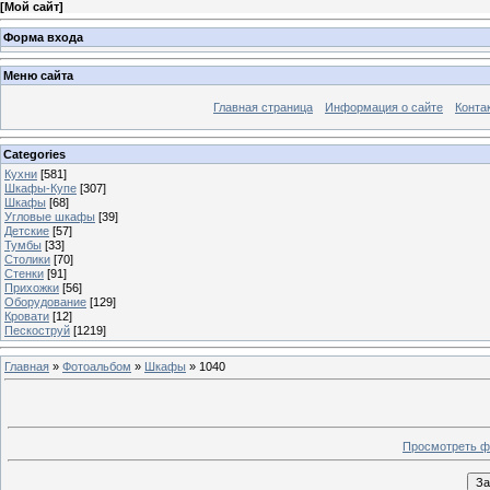
[
Мой сайт
]
Форма входа
Меню сайта
Главная страница
Информация о сайте
Конта
Categories
Кухни
[581]
Шкафы-Купе
[307]
Шкафы
[68]
Угловые шкафы
[39]
Детские
[57]
Тумбы
[33]
Столики
[70]
Стенки
[91]
Прихожки
[56]
Оборудование
[129]
Кровати
[12]
Пескоструй
[1219]
Главная
»
Фотоальбом
»
Шкафы
» 1040
Просмотреть ф