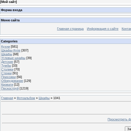
[
Мой сайт
]
Форма входа
Меню сайта
Главная страница
Информация о сайте
Конта
Categories
Кухни
[581]
Шкафы-Купе
[307]
Шкафы
[68]
Угловые шкафы
[39]
Детские
[57]
Тумбы
[33]
Столики
[70]
Стенки
[91]
Прихожки
[56]
Оборудование
[129]
Кровати
[12]
Пескоструй
[1219]
Главная
»
Фотоальбом
»
Шкафы
» 1041
Просмотреть ф