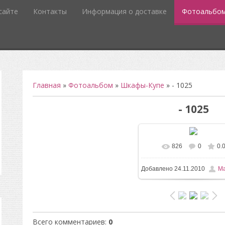
сайте
Контакты
Информация о доставке
Фотоальбо
Главная
»
Фотоальбом
»
Шкафы-Купе
» - 1025
- 1025
826
0
0.
В реальном разм
Добавлено
24.11.2010
Ma
564x1008
/ 55.2Kb
Всего комментариев
:
0