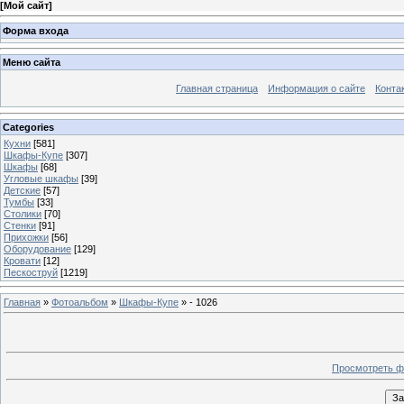
[
Мой сайт
]
Форма входа
Меню сайта
Главная страница
Информация о сайте
Конта
Categories
Кухни
[581]
Шкафы-Купе
[307]
Шкафы
[68]
Угловые шкафы
[39]
Детские
[57]
Тумбы
[33]
Столики
[70]
Стенки
[91]
Прихожки
[56]
Оборудование
[129]
Кровати
[12]
Пескоструй
[1219]
Главная
»
Фотоальбом
»
Шкафы-Купе
» - 1026
Просмотреть ф