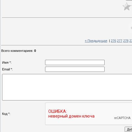
« Предыдущая
|
276
277
278
2
Всего комментариев
:
0
Имя *:
Email *:
Код *: