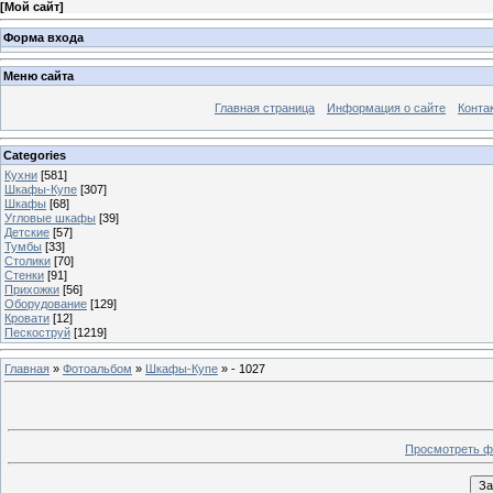
[
Мой сайт
]
Форма входа
Меню сайта
Главная страница
Информация о сайте
Конта
Categories
Кухни
[581]
Шкафы-Купе
[307]
Шкафы
[68]
Угловые шкафы
[39]
Детские
[57]
Тумбы
[33]
Столики
[70]
Стенки
[91]
Прихожки
[56]
Оборудование
[129]
Кровати
[12]
Пескоструй
[1219]
Главная
»
Фотоальбом
»
Шкафы-Купе
» - 1027
Просмотреть ф