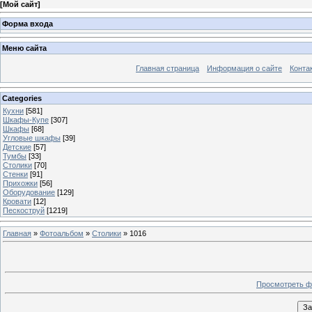
[
Мой сайт
]
Форма входа
Меню сайта
Главная страница
Информация о сайте
Конта
Categories
Кухни
[581]
Шкафы-Купе
[307]
Шкафы
[68]
Угловые шкафы
[39]
Детские
[57]
Тумбы
[33]
Столики
[70]
Стенки
[91]
Прихожки
[56]
Оборудование
[129]
Кровати
[12]
Пескоструй
[1219]
Главная
»
Фотоальбом
»
Столики
» 1016
Просмотреть ф