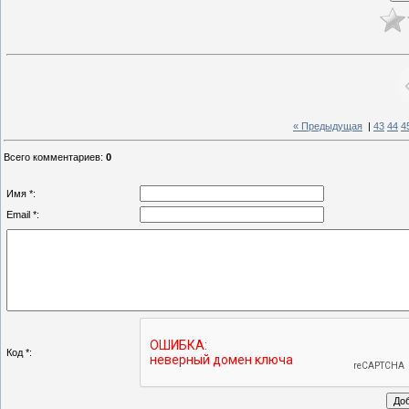
« Предыдущая
|
43
44
4
Всего комментариев
:
0
Имя *:
Email *:
Код *: