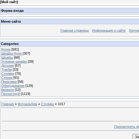
[
Мой сайт
]
Форма входа
Меню сайта
Главная страница
Информация о сайте
Конта
Categories
Кухни
[581]
Шкафы-Купе
[307]
Шкафы
[68]
Угловые шкафы
[39]
Детские
[57]
Тумбы
[33]
Столики
[70]
Стенки
[91]
Прихожки
[56]
Оборудование
[129]
Кровати
[12]
Пескоструй
[1219]
Главная
»
Фотоальбом
»
Столики
» 1017
Просмотреть ф