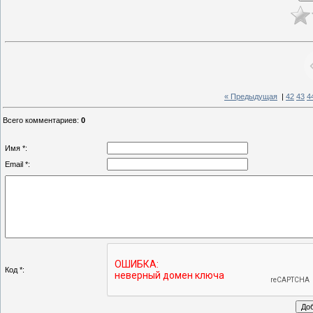
« Предыдущая
|
42
43
4
Всего комментариев
:
0
Имя *:
Email *:
Код *: